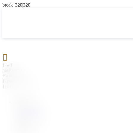

{{#if
hasParent}}
Назад
{{parentName}}
{{/if}}
{{#level0}}
{{#if
hasSubMenu}}
{{menuName}}
{{else}}
{{menuName}}
{{/if}}