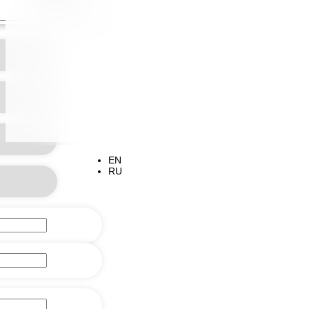
{{/level0}}

Rustic
EN
RU
History