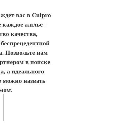
ждет вас в Culpro
де каждое жилье -
тво качества,
 беспрецедентной
. Позвольте нам
ртнером в поиске
а, а идеального
е можно назвать
мом.