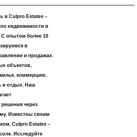
 в Culpro Estates –
 по недвижимости в
 С опытом более 10
изируемся в
авлении и продажах.
ых объектов,
жилье, коммерцию,
 и отдых. Наш
агает
 решения через
му. Известны своим
м, Culpro Estates –
соле. Исследуйте