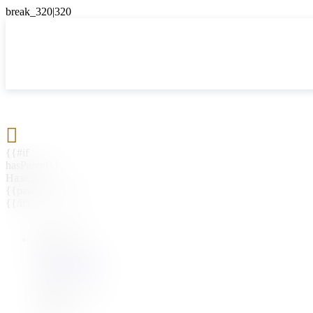

{{#if
hasParent}}
Назад
{{parentName}}
{{/if}}
{{#level0}}
{{#if
hasSubMenu}}
{{menuName}}
{{else}}
{{menuName}}
{{/if}}