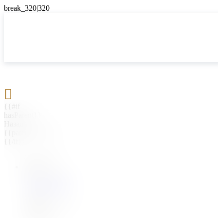

{{#if
hasParent}}
Назад
{{parentName}}
{{/if}}
{{#level0}}
{{#if
hasSubMenu}}
{{menuName}}
{{else}}
{{menuName}}
{{/if}}