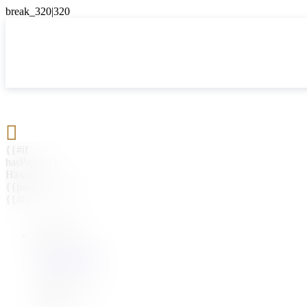

{{#if
hasParent}}
Назад
{{parentName}}
{{/if}}
{{#level0}}
{{#if
hasSubMenu}}
{{menuName}}
{{else}}
{{menuName}}
{{/if}}