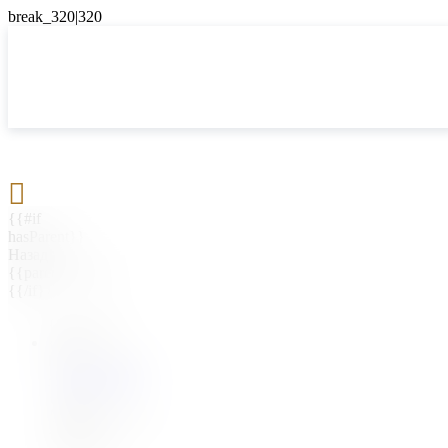

{{#if
hasParent}}
Назад
{{parentName}}
{{/if}}
{{#level0}}
{{#if
hasSubMenu}}
{{menuName}}
{{else}}
{{menuName}}
{{/if}}