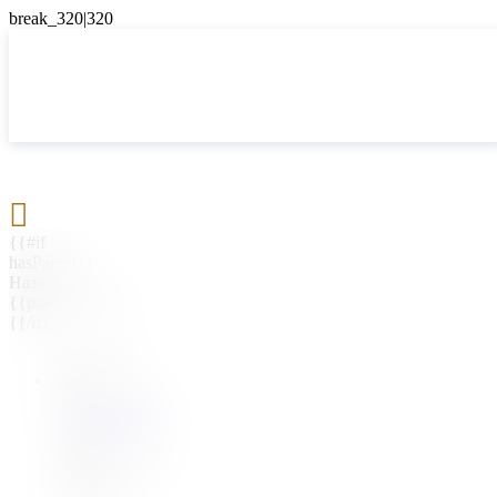

{{#if
hasParent}}
Назад
{{parentName}}
{{/if}}
{{#level0}}
{{#if
hasSubMenu}}
{{menuName}}
{{else}}
{{menuName}}
{{/if}}