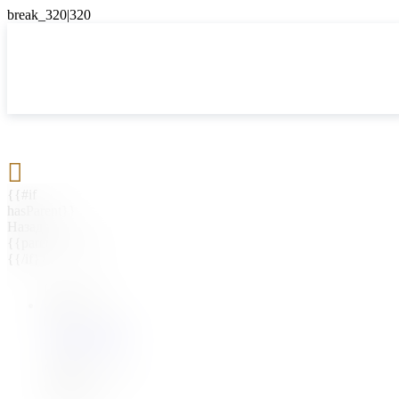

{{#if
hasParent}}
Назад
{{parentName}}
{{/if}}
{{#level0}}
{{#if
hasSubMenu}}
{{menuName}}
{{else}}
{{menuName}}
{{/if}}