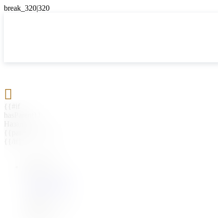

{{#if
hasParent}}
Назад
{{parentName}}
{{/if}}
{{#level0}}
{{#if
hasSubMenu}}
{{menuName}}
{{else}}
{{menuName}}
{{/if}}