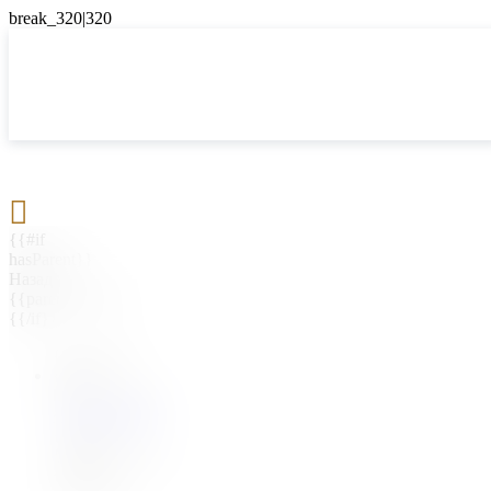

{{#if
hasParent}}
Назад
{{parentName}}
{{/if}}
{{#level0}}
{{#if
hasSubMenu}}
{{menuName}}
{{else}}
{{menuName}}
{{/if}}