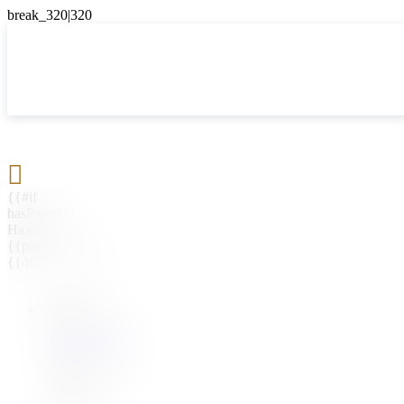

{{#if
hasParent}}
Назад
{{parentName}}
{{/if}}
{{#level0}}
{{#if
hasSubMenu}}
{{menuName}}
{{else}}
{{menuName}}
{{/if}}