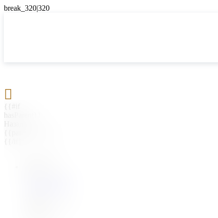

{{#if
hasParent}}
Назад
{{parentName}}
{{/if}}
{{#level0}}
{{#if
hasSubMenu}}
{{menuName}}
{{else}}
{{menuName}}
{{/if}}