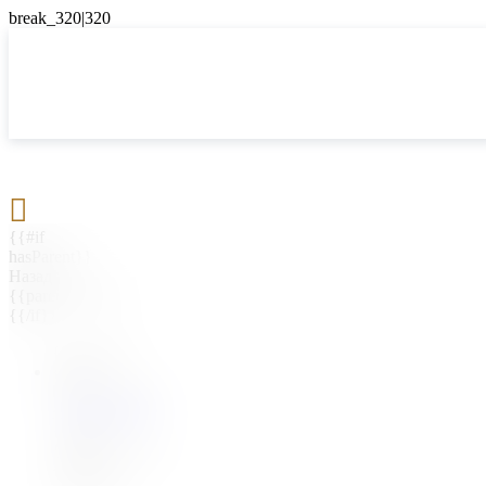

{{#if
hasParent}}
Назад
{{parentName}}
{{/if}}
{{#level0}}
{{#if
hasSubMenu}}
{{menuName}}
{{else}}
{{menuName}}
{{/if}}