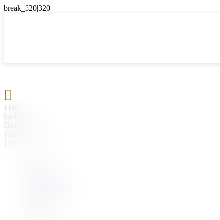

{{#if
hasParent}}
Назад
{{parentName}}
{{/if}}
{{#level0}}
{{#if
hasSubMenu}}
{{menuName}}
{{else}}
{{menuName}}
{{/if}}