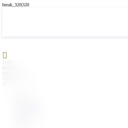

{{#if
hasParent}}
Назад
{{parentName}}
{{/if}}
{{#level0}}
{{#if
hasSubMenu}}
{{menuName}}
{{else}}
{{menuName}}
{{/if}}