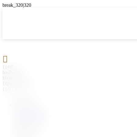

{{#if
hasParent}}
Назад
{{parentName}}
{{/if}}
{{#level0}}
{{#if
hasSubMenu}}
{{menuName}}
{{else}}
{{menuName}}
{{/if}}