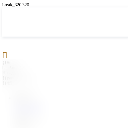

{{#if
hasParent}}
Назад
{{parentName}}
{{/if}}
{{#level0}}
{{#if
hasSubMenu}}
{{menuName}}
{{else}}
{{menuName}}
{{/if}}