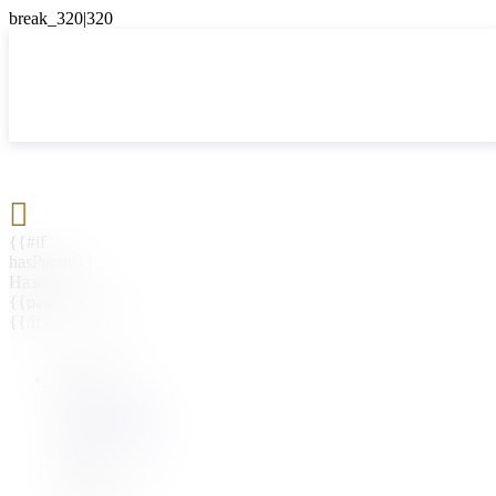

{{#if
hasParent}}
Назад
{{parentName}}
{{/if}}
{{#level0}}
{{#if
hasSubMenu}}
{{menuName}}
{{else}}
{{menuName}}
{{/if}}