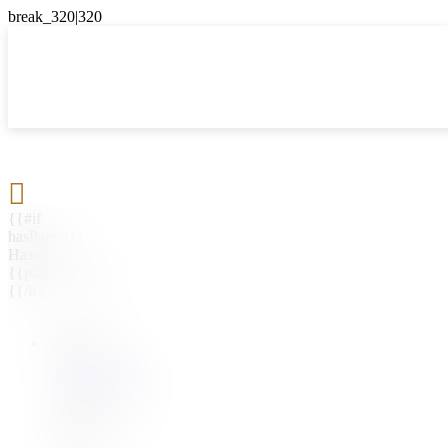

{{#if
hasParent}}
Назад
{{parentName}}
{{/if}}
{{#level0}}
{{#if
hasSubMenu}}
{{menuName}}
{{else}}
{{menuName}}
{{/if}}