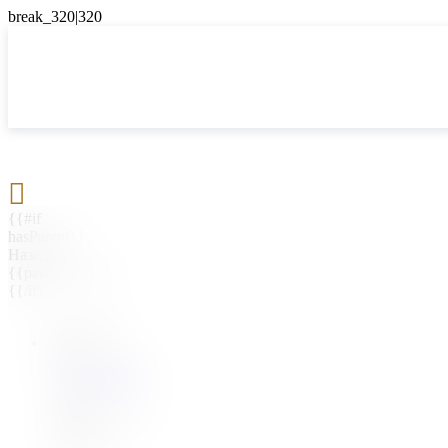

{{#if
hasParent}}
Назад
{{parentName}}
{{/if}}
{{#level0}}
{{#if
hasSubMenu}}
{{menuName}}
{{else}}
{{menuName}}
{{/if}}