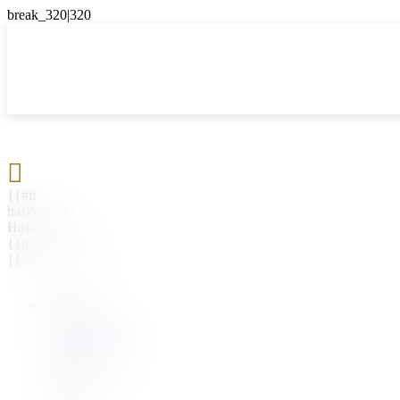

{{#if
hasParent}}
Назад
{{parentName}}
{{/if}}
{{#level0}}
{{#if
hasSubMenu}}
{{menuName}}
{{else}}
{{menuName}}
{{/if}}