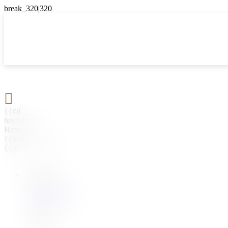

{{#if
hasParent}}
Назад
{{parentName}}
{{/if}}
{{#level0}}
{{#if
hasSubMenu}}
{{menuName}}
{{else}}
{{menuName}}
{{/if}}