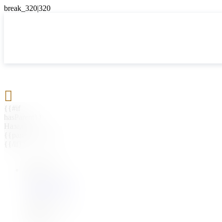

{{#if
hasParent}}
Назад
{{parentName}}
{{/if}}
{{#level0}}
{{#if
hasSubMenu}}
{{menuName}}
{{else}}
{{menuName}}
{{/if}}