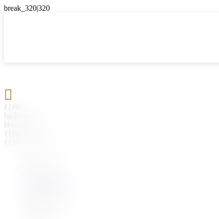

{{#if
hasParent}}
Назад
{{parentName}}
{{/if}}
{{#level0}}
{{#if
hasSubMenu}}
{{menuName}}
{{else}}
{{menuName}}
{{/if}}