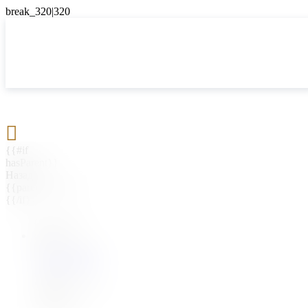

{{#if
hasParent}}
Назад
{{parentName}}
{{/if}}
{{#level0}}
{{#if
hasSubMenu}}
{{menuName}}
{{else}}
{{menuName}}
{{/if}}