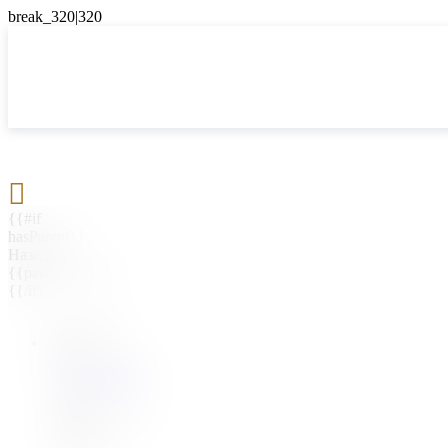

{{#if
hasParent}}
Назад
{{parentName}}
{{/if}}
{{#level0}}
{{#if
hasSubMenu}}
{{menuName}}
{{else}}
{{menuName}}
{{/if}}