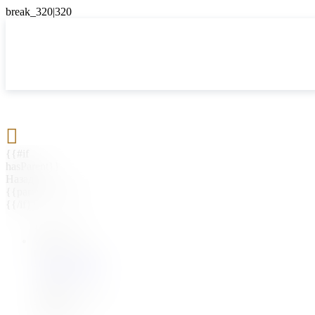

{{#if
hasParent}}
Назад
{{parentName}}
{{/if}}
{{#level0}}
{{#if
hasSubMenu}}
{{menuName}}
{{else}}
{{menuName}}
{{/if}}