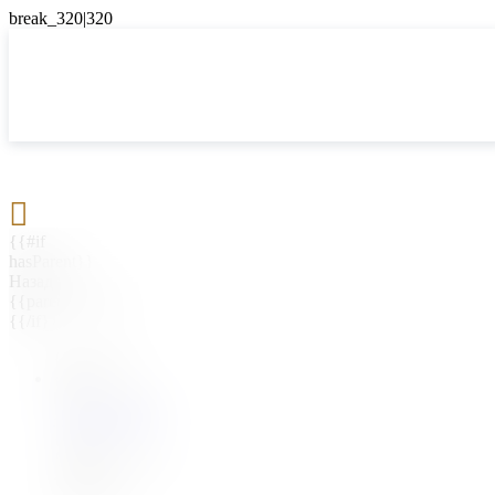

{{#if
hasParent}}
Назад
{{parentName}}
{{/if}}
{{#level0}}
{{#if
hasSubMenu}}
{{menuName}}
{{else}}
{{menuName}}
{{/if}}