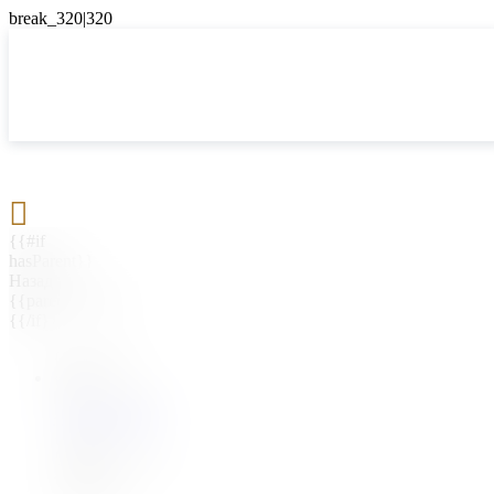

{{#if
hasParent}}
Назад
{{parentName}}
{{/if}}
{{#level0}}
{{#if
hasSubMenu}}
{{menuName}}
{{else}}
{{menuName}}
{{/if}}