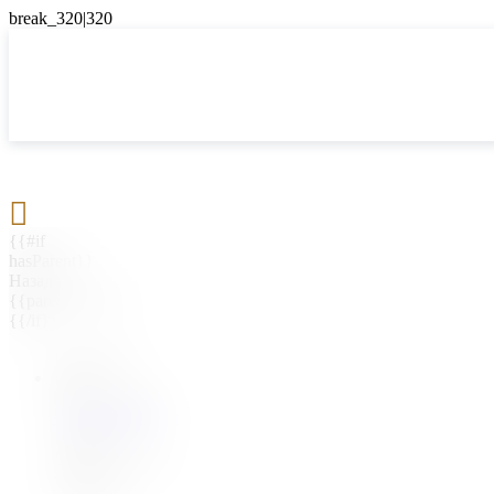

{{#if
hasParent}}
Назад
{{parentName}}
{{/if}}
{{#level0}}
{{#if
hasSubMenu}}
{{menuName}}
{{else}}
{{menuName}}
{{/if}}