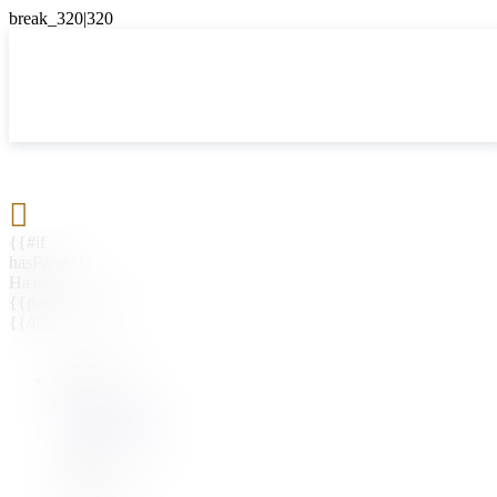

{{#if
hasParent}}
Назад
{{parentName}}
{{/if}}
{{#level0}}
{{#if
hasSubMenu}}
{{menuName}}
{{else}}
{{menuName}}
{{/if}}