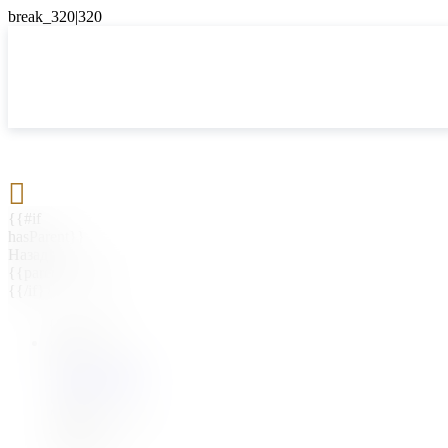

{{#if
hasParent}}
Назад
{{parentName}}
{{/if}}
{{#level0}}
{{#if
hasSubMenu}}
{{menuName}}
{{else}}
{{menuName}}
{{/if}}