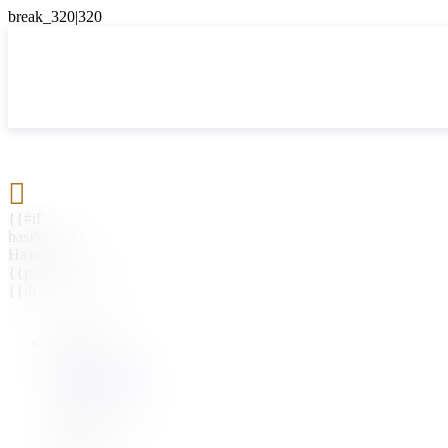

{{#if
hasParent}}
Назад
{{parentName}}
{{/if}}
{{#level0}}
{{#if
hasSubMenu}}
{{menuName}}
{{else}}
{{menuName}}
{{/if}}