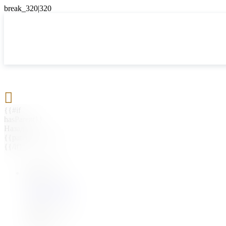

{{#if
hasParent}}
Назад
{{parentName}}
{{/if}}
{{#level0}}
{{#if
hasSubMenu}}
{{menuName}}
{{else}}
{{menuName}}
{{/if}}