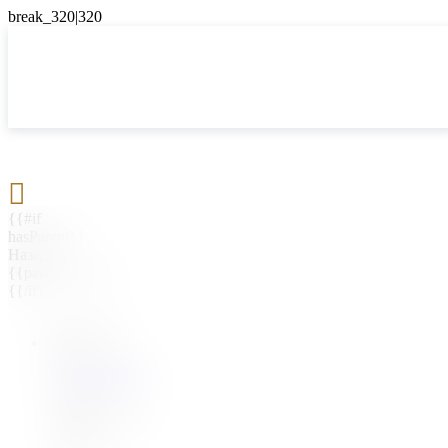

{{#if
hasParent}}
Назад
{{parentName}}
{{/if}}
{{#level0}}
{{#if
hasSubMenu}}
{{menuName}}
{{else}}
{{menuName}}
{{/if}}