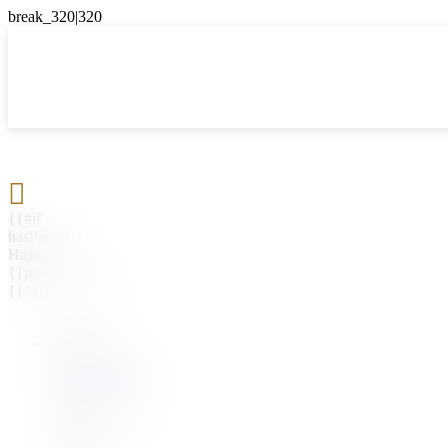

{{#if
hasParent}}
Назад
{{parentName}}
{{/if}}
{{#level0}}
{{#if
hasSubMenu}}
{{menuName}}
{{else}}
{{menuName}}
{{/if}}