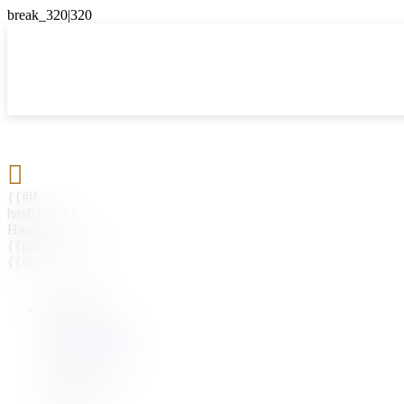

{{#if
hasParent}}
Назад
{{parentName}}
{{/if}}
{{#level0}}
{{#if
hasSubMenu}}
{{menuName}}
{{else}}
{{menuName}}
{{/if}}