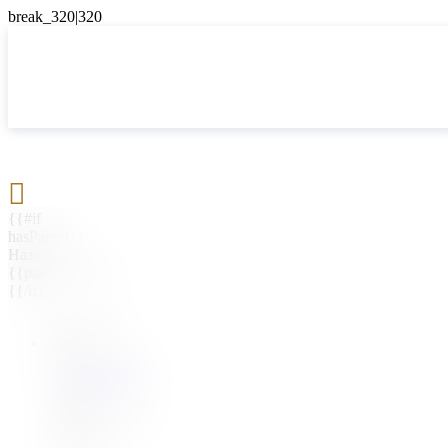

{{#if
hasParent}}
Назад
{{parentName}}
{{/if}}
{{#level0}}
{{#if
hasSubMenu}}
{{menuName}}
{{else}}
{{menuName}}
{{/if}}