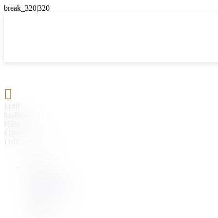

{{#if
hasParent}}
Назад
{{parentName}}
{{/if}}
{{#level0}}
{{#if
hasSubMenu}}
{{menuName}}
{{else}}
{{menuName}}
{{/if}}