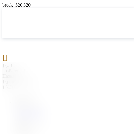

{{#if
hasParent}}
Назад
{{parentName}}
{{/if}}
{{#level0}}
{{#if
hasSubMenu}}
{{menuName}}
{{else}}
{{menuName}}
{{/if}}