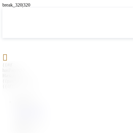

{{#if
hasParent}}
Назад
{{parentName}}
{{/if}}
{{#level0}}
{{#if
hasSubMenu}}
{{menuName}}
{{else}}
{{menuName}}
{{/if}}