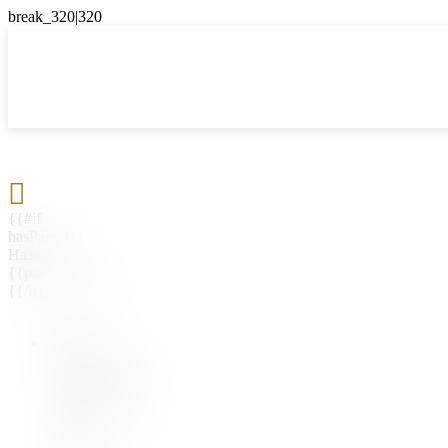

{{#if
hasParent}}
Назад
{{parentName}}
{{/if}}
{{#level0}}
{{#if
hasSubMenu}}
{{menuName}}
{{else}}
{{menuName}}
{{/if}}