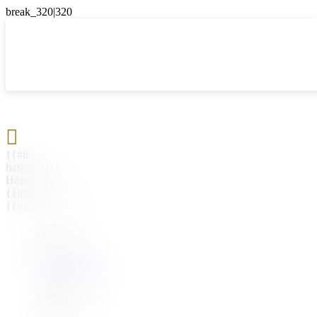

{{#if
hasParent}}
Назад
{{parentName}}
{{/if}}
{{#level0}}
{{#if
hasSubMenu}}
{{menuName}}
{{else}}
{{menuName}}
{{/if}}