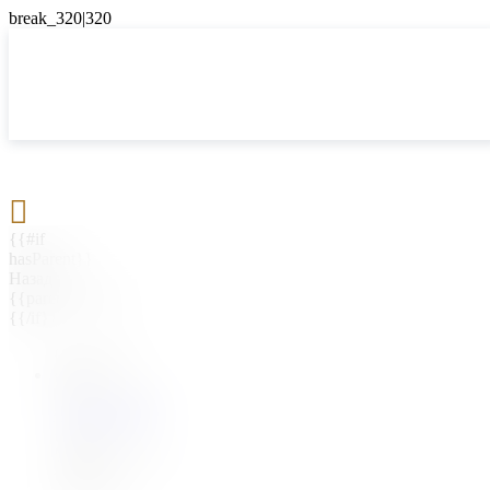

{{#if
hasParent}}
Назад
{{parentName}}
{{/if}}
{{#level0}}
{{#if
hasSubMenu}}
{{menuName}}
{{else}}
{{menuName}}
{{/if}}