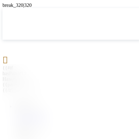

{{#if
hasParent}}
Назад
{{parentName}}
{{/if}}
{{#level0}}
{{#if
hasSubMenu}}
{{menuName}}
{{else}}
{{menuName}}
{{/if}}