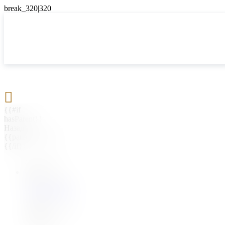

{{#if
hasParent}}
Назад
{{parentName}}
{{/if}}
{{#level0}}
{{#if
hasSubMenu}}
{{menuName}}
{{else}}
{{menuName}}
{{/if}}