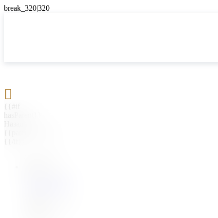

{{#if
hasParent}}
Назад
{{parentName}}
{{/if}}
{{#level0}}
{{#if
hasSubMenu}}
{{menuName}}
{{else}}
{{menuName}}
{{/if}}