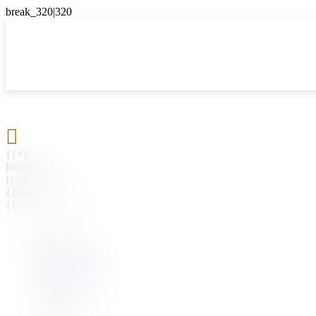

{{#if
hasParent}}
Назад
{{parentName}}
{{/if}}
{{#level0}}
{{#if
hasSubMenu}}
{{menuName}}
{{else}}
{{menuName}}
{{/if}}