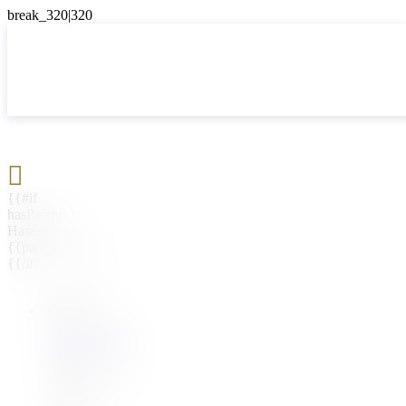

{{#if
hasParent}}
Назад
{{parentName}}
{{/if}}
{{#level0}}
{{#if
hasSubMenu}}
{{menuName}}
{{else}}
{{menuName}}
{{/if}}