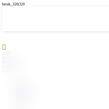

{{#if
hasParent}}
Назад
{{parentName}}
{{/if}}
{{#level0}}
{{#if
hasSubMenu}}
{{menuName}}
{{else}}
{{menuName}}
{{/if}}